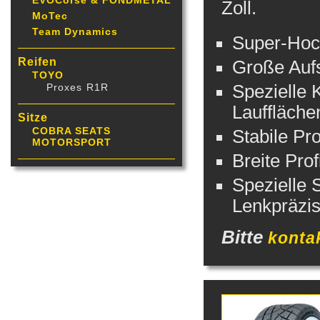
EVOCorse & FONDMETAL
Zoll.
MoTec
Team Dynamics
Super-Hoch
Reifen
Große Aufs
TOYO
Proxes R1R
Spezielle 
Lauffläch
Sitze
COBRA SEATS
Stabile Pro
MOTORSPORT
Breite Pro
Spezielle S
Lenkpräzis
Bitte
konta