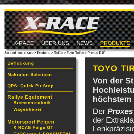
X-RACE
ÜBER UNS
NEWS
PRODUKTE
Sie sind hier:
x-race
>
Produkte
> Reifen >
Toyo Reifen
>
Proxes R1R
Beflockung
TOYO TI
Makrolon Scheiben
Von der St
QPS: Quick Pit Stop
Hochleistu
Rallye Equipment
höchstem 
Bremsentechnik
Wagenheber
Der
Proxes
der Extrakla
Motorsport Felgen
Lenkpräzisi
X-RCAE Felge GT