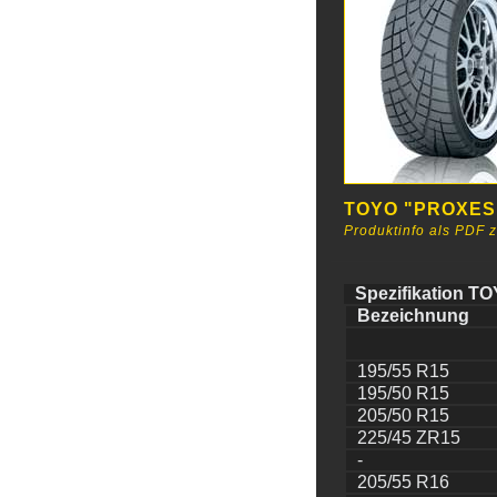
TOYO "PROXES
Produktinfo als PDF
Spezifikation 
Bezeichnung
195/55 R15
195/50 R15
205/50 R15
225/45 ZR15
-
205/55 R16