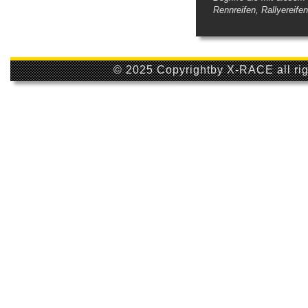
Rennreifen, Rallyereifen
© 2025 Copyrightby X-RACE all rig