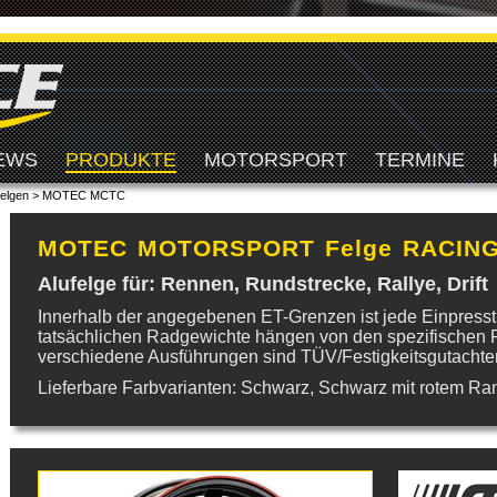
EWS
PRODUKTE
MOTORSPORT
TERMINE
elgen
>
MOTEC MCTC
MOTEC MOTORSPORT Felge RACING
Alufelge für: Rennen, Rundstrecke, Rallye, Drift
Innerhalb der angegebenen ET-Grenzen ist jede Einpressti
tatsächlichen Radgewichte hängen von den spezifischen 
verschiedene Ausführungen sind TÜV/Festigkeitsgutachte
Lieferbare Farbvarianten: Schwarz, Schwarz mit rotem Ra