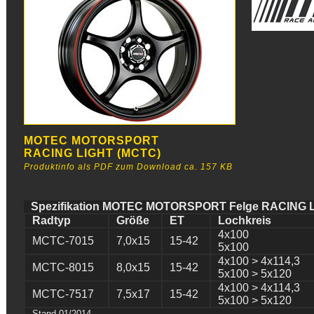
MOTEC MOTORSPORT
RACING LIGHT (MCTC)
Produktinfo als PDF zum Download ca. 157 KB
Spezifikation MOTEC MOTORSPORT Felge RACING 
Radtyp
Größe
ET
Lochkreis
4x100
MCTC-7015
7,0x15
15-42
5x100
4x100 > 4x114,3
MCTC-8015
8,0x15
15-42
5x100 > 5x120
4x100 > 4x114,3
MCTC-7517
7,5x17
15-42
5x100 > 5x120
Stand 01/2014