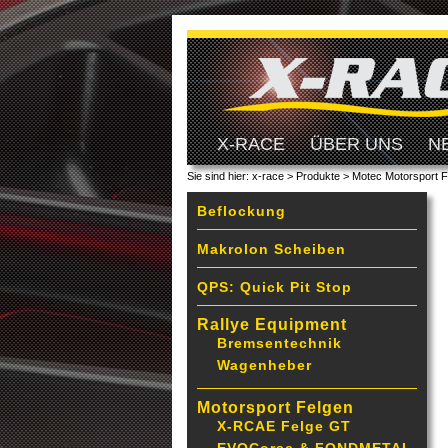
X-RACE
ÜBER UNS
N
Sie sind hier:
x-race
>
Produkte
>
Motec Motorsport F
Beflockung
Makrolon Scheiben
QPS: Quick Pit Stop
Rallye Equipment
Bremsentechnik
Wagenheber
Motorsport Felgen
X-RCAE Felge GT