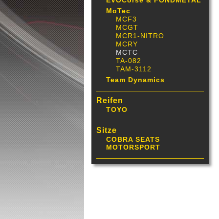
EVOCorse & FONDMETAL
MoTec
MCF3
MCGT
MCR1-NITRO
MCRY
MCTC
TA-082
TAM-3112
Team Dynamics
Reifen
TOYO
Sitze
COBRA SEATS
MOTORSPORT